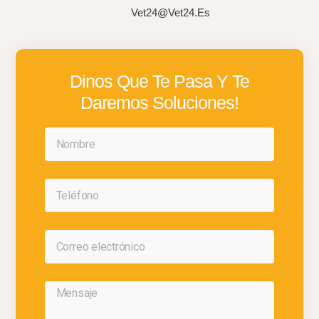
Vet24@vet24.es
Dinos Que Te Pasa Y Te
Daremos Soluciones!